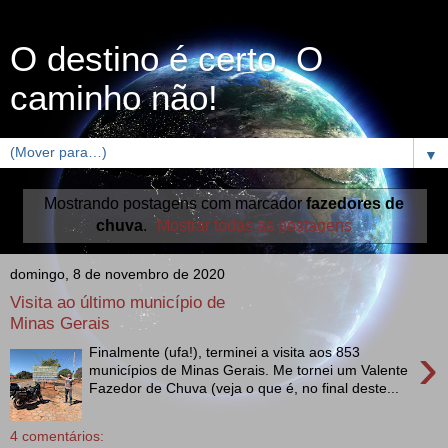
O destino é certo. O
caminho não!
▼
Mostrando postagens com marcador
fazedores de
chuva
.
Mostrar todas as postagens
domingo, 8 de novembro de 2020
Visita ao último município de
Minas Gerais
›
Finalmente (ufa!), terminei a visita aos 853
municípios de Minas Gerais. Me tornei um Valente
Fazedor de Chuva (veja o que é, no final deste...
4 comentários: