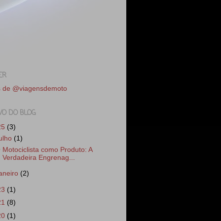
ER
s de @viagensdemoto
VO DO BLOG
25
(3)
julho
(1)
 Motociclista como Produto: A
Verdadeira Engrenag...
janeiro
(2)
23
(1)
21
(8)
20
(1)