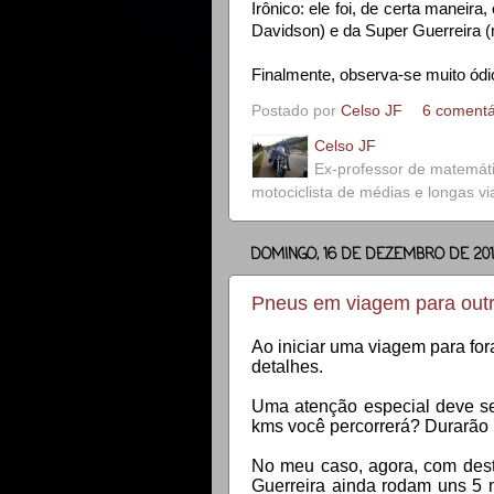
Irônico: ele foi, de certa maneir
Davidson) e da Super Guerreira 
Finalmente, observa-se muito ódi
Postado por
Celso JF
6 comentá
Celso JF
Ex-professor de matemát
motociclista de médias e longas v
DOMINGO, 16 DE DEZEMBRO DE 20
Pneus em viagem para outr
Ao iniciar uma viagem para for
detalhes.
Uma atenção especial deve se
kms você percorrerá? Durarão
No meu caso, agora, com dest
Guerreira ainda rodam uns 5