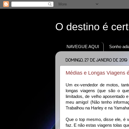
O destino é cer
NAVEGUE AQUI
Sonho adia
DOMINGO, 27 DE JANEIRO DE 2019
Médias e Longas Viagens é 
Um ex-vendedor de motos, tanto
longas viagens (que são o que 
limitados, de velho aposentado e
meu amigo! (Não tenho informaç
Trabalhou na Harley e na Yamaha
Que o top mesmo, disse ele, é v
faz. E não estas viagens tolas qu