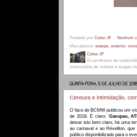
Postado por
Celso JF
Nenhum c
Marcadores:
estepe
,
exterior
,
nov
Celso JF
Ex-professor de matemát
motociclista de médias e longas v
QUINTA-FEIRA, 5 DE JULHO DE 201
Censura e intimidação, c
O face do BCMW publicou um víde
de 2018. É claro: '
Garupas, A
deixar isto bem claro, há uma te
ao carnaval e ao Réveillon, qu
público disponibilizado para o event