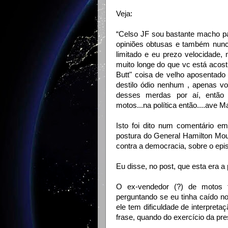
Veja:
“Celso JF sou bastante macho pa
opiniões obtusas e também nunc
limitado e eu prezo velocidade,
muito longe do que vc está acost
Butt" coisa de velho aposentado
destilo ódio nenhum , apenas vo
desses merdas por aí, então 
motos...na política então....ave M
Isto foi dito num comentário 
postura do General Hamilton Mo
contra a democracia, sobre o epi
Eu disse, no post, que esta era a
O ex-vendedor (?) de motos
perguntando se eu tinha caído n
ele tem dificuldade de interpreta
frase, quando do exercício da pre