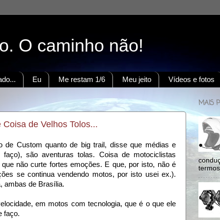
to. O caminho não!
do...
Eu
Me restam 1/6
Meu jeito
Vídeos e fotos
MAIS 
Coisa de Velhos Tolos...
 de Custom quanto de big trail, disse que médias e
faço), são aventuras tolas. Coisa de motociclistas
conduç
 que não curte fortes emoções. E que, por isto, não é
termos:
ões se continua vendendo motos, por isto usei ex.).
, ambas de Brasília.
elocidade, em motos com tecnologia, que é o que ele
e faço.