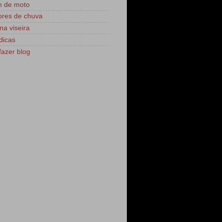
m de moto
res de chuva
na viseira
dicas
azer blog