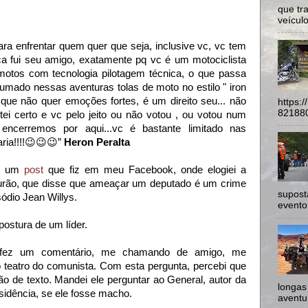
que tr
veículo
ra enfrentar quem quer que seja, inclusive vc, vc
tem
a fui seu amigo, exatamente pq vc é um motociclista
 motos com tecnologia pilotagem técnica, o que passa
umado nessas aventuras tolas de moto no estilo " iron
 que não quer emoções fortes, é um direito seu... não
https:
821880
tei certo e vc pelo jeito ou não votou , ou votou num
encerremos por aqui...vc é bastante limitado nas
aria!!!!😉😉😉”
Heron
Peralta
em um
post
que fiz em meu Facebook, onde elogiei a
urão, que disse que ameaçar um deputado é um crime
supost
sódio Jean Willys.
evento
 postura de um líder.
 fez um comentário, me chamando de amigo, me
o teatro do comunista. Com esta pergunta, percebi que
ção de texto. Mandei ele perguntar ao General, autor da
longas
sidência, se ele fosse macho.
aventur