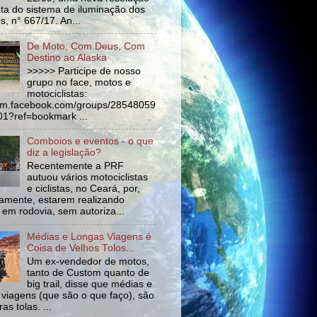
ata do sistema de iluminação dos
s, n° 667/17. An...
De Moto, Com Deus, Com
Destino ao Alaska
>>>>> Participe de nosso
grupo no face, motos e
motociclistas:
//m.facebook.com/groups/28548059
1?ref=bookmark ...
Comboios e eventos - o que
diz a legislação?
Recentemente a PRF
autuou vários motociclistas
e ciclistas, no Ceará, por,
amente, estarem realizando
 em rodovia, sem autoriza...
Médias e Longas Viagens é
Coisa de Velhos Tolos...
Um ex-vendedor de motos,
tanto de Custom quanto de
big trail, disse que médias e
 viagens (que são o que faço), são
as tolas. ...