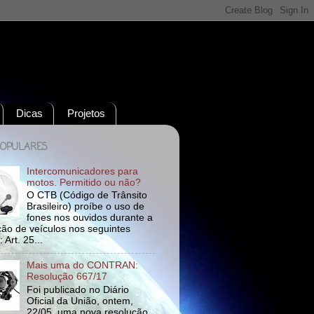
Dicas
Projetos
POPULARES
Intercomunicadores para
motos. Permitido ou não?
O CTB (Código de Trânsito
Brasileiro) proíbe o uso de
fones nos ouvidos durante a
ão de veículos nos seguintes
 Art. 25...
Mais uma do CONTRAN:
Resolução 667/17
Foi publicado no Diário
Oficial da União, ontem,
22/05, uma nova resolução