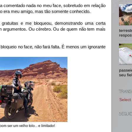
ha comentado nada no meu face, sobretudo em relação
não era meu amigo, mas tão somente conhecido.
 gratuitas e me bloqueou, demonstrando uma certa
m argumentos. Ou cérebro. Ou de quem não tem mais
terres
respost
o bloqueio no face, não fará falta. É menos um ignorante
passei
seu fie
TRANS
Select
SEGUI
om ser um velho tolo... e limitado!