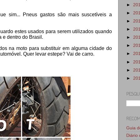
►
20
►
20
ue sim... Pneus gastos são mais suscetíveis a
►
20
►
20
guardo estes usados para serem utilizados quando
a e dentro do Brasil.
►
20
►
20
os na moto para substituir em alguma cidade do
►
20
tomóvel. Quer levar estepe? Vai de carro.
►
20
►
20
►
20
PESQU
RECO
Guia 
Diário