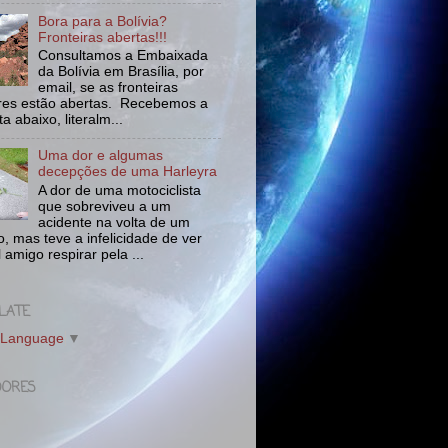
Bora para a Bolívia?
Fronteiras abertas!!!
Consultamos a Embaixada
da Bolívia em Brasília, por
email, se as fronteiras
tres estão abertas. Recebemos a
a abaixo, literalm...
Uma dor e algumas
decepções de uma Harleyra
A dor de uma motociclista
que sobreviveu a um
acidente na volta de um
o, mas teve a infelicidade de ver
l amigo respirar pela ...
LATE
 Language
▼
DORES