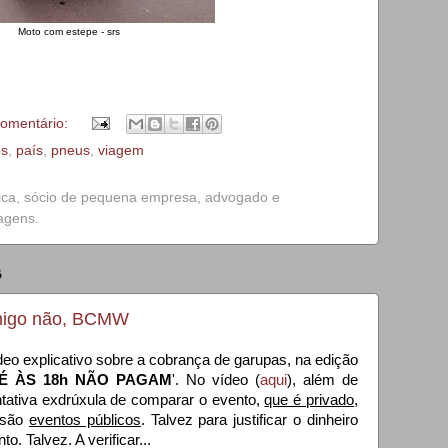
Moto com estepe - srs
omentário:
os
,
país
,
pneus
,
viagem
ica, sócio de pequena empresa, advogado e
iagens.
8
omigo não, BCMW
o explicativo sobre a cobrança de garupas, na edição
TÉ ÀS 18h NÃO PAGAM
'. No vídeo (
aqui
), além de
ntativa exdrúxula de comparar o evento,
que é privado
,
e são
eventos públicos
. Talvez para justificar o dinheiro
o. Talvez. A verificar...