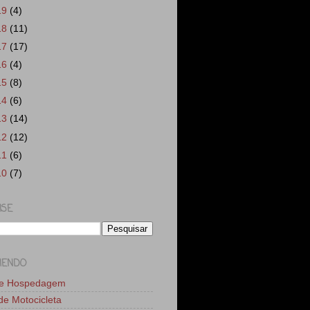
19
(4)
18
(11)
17
(17)
16
(4)
15
(8)
14
(6)
13
(14)
12
(12)
11
(6)
10
(7)
ISE
MENDO
de Hospedagem
 de Motocicleta