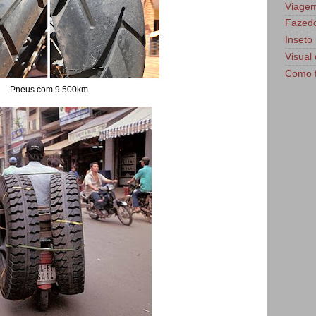
Viage
Fazedo
Inseto 
Visual 
Como f
Pneus com 9.500km