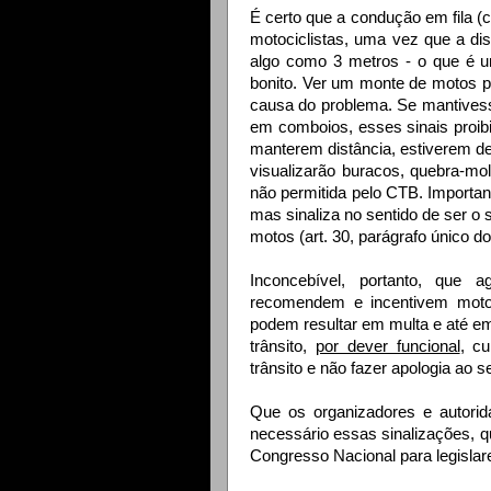
É certo que a condução em fila (
motociclistas, uma vez que a di
algo como 3 metros - o que é u
bonito. Ver um monte de motos p
causa do problema. Se mantivess
em comboios, esses sinais proib
manterem distância, estiverem 
visualizarão buracos, quebra-mol
não permitida pelo CTB. Important
mas sinaliza no sentido de ser o 
motos (art. 30, parágrafo único d
Inconcebível, portanto, que 
recomendem e incentivem motoc
podem resultar em multa e até e
trânsito,
por dever funcional
, c
trânsito e não fazer apologia ao
Que os organizadores e autori
necessário essas sinalizações,
Congresso Nacional para legislar