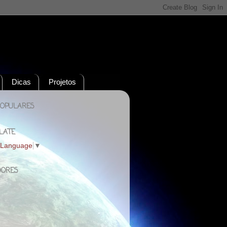
Dicas
Projetos
POPULARES
LATE
 Language
▼
DORES