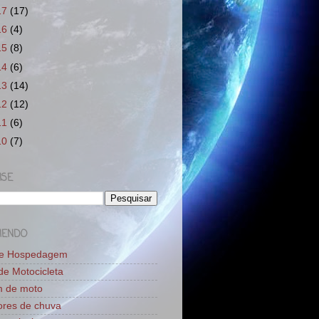
17
(17)
16
(4)
15
(8)
14
(6)
13
(14)
12
(12)
11
(6)
10
(7)
ISE
MENDO
de Hospedagem
 de Motocicleta
m de moto
res de chuva