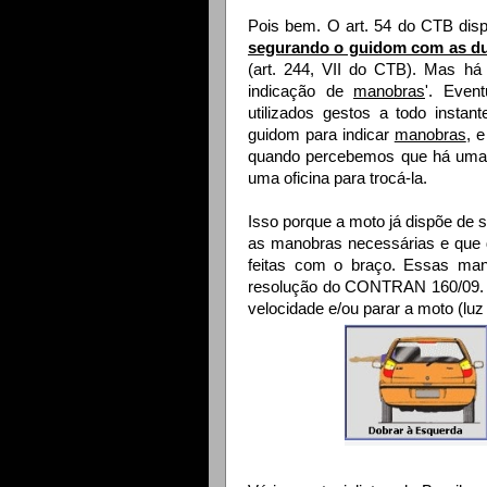
Pois bem. O art. 54 do CTB disp
segurando o guidom com as d
(art. 244, VII do CTB). Mas há
indicação de
manobras
'. Even
utilizados gestos a todo insta
guidom para indicar
manobras
, 
quando percebemos que há uma l
uma oficina para trocá-la.
Isso porque a moto já dispõe de si
as manobras necessárias e que 
feitas com o braço. Essas ma
resolução do CONTRAN 160/09. E
velocidade e/ou parar a moto (luz 