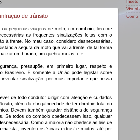
5
Inseto 
Visual 
nfração de trânsito
Como f
 ou pequenas viagens de moto, em comboio, fico me
ecessárias as frequentes sinalizações feitas com o
vão à frente. No meu caso, considero desnecessárias,
tância segura da moto que vai à frente, de tal forma
sualizar um buraco, um quebra-molas, etc.
gurança, pressupõe, em primeiro lugar, respeito e
o Brasileiro. E somente a União pode legislar sobre
 inventar sinalização, por mais importante que possa
er de todo condutor dirigir com atenção e cuidados
nsito, além da obrigatoriedade de ter domínio total do
ntos. Devem também guardar distância de segurança
os. Se todos do comboio obedecessem isso, qualquer
 desnecessária. Como a maioria não obedece as leis de
cialista', inventou os 'sinais extras' e muitos, até por