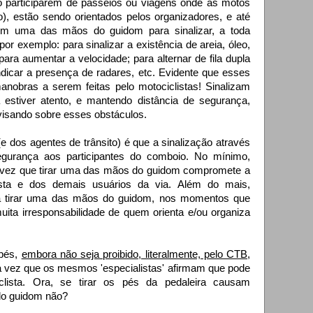
 ao participarem de passeios ou viagens onde as motos
o), estão sendo orientados pelos organizadores, e até
rem uma das mãos do guidom para sinalizar, a toda
r exemplo: para sinalizar a existência de areia, óleo,
ara aumentar a velocidade; para alternar de fila dupla
indicar a presença de radares, etc. Evidente que esses
nobras a serem feitas pelo motociclistas! Sinalizam
a estiver atento, e mantendo distância de segurança,
visando sobre esses obstáculos.
 (e dos agentes de trânsito) é que a sinalização através
egurança aos participantes do comboio. No mínimo,
a vez que tirar uma das mãos do guidom compromete a
ista e dos demais usuários da via. Além do mais,
ra tirar uma das mãos do guidom, nos momentos que
ta irresponsabilidade de quem orienta e/ou organiza
 pés,
embora não seja proibido, literalmente, pelo CTB
,
 vez que os mesmos 'especialistas' afirmam que pode
iclista. Ora, se tirar os pés da pedaleira causam
 do guidom não?