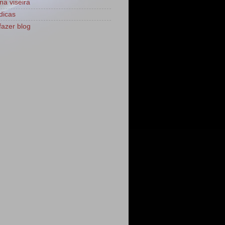
na viseira
dicas
azer blog