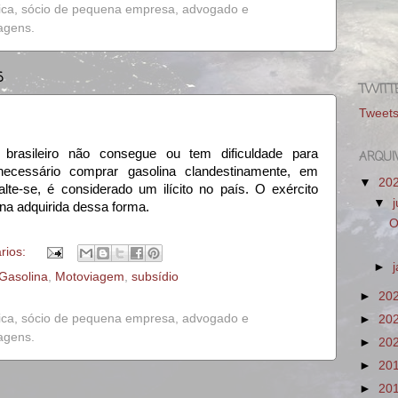
ica, sócio de pequena empresa, advogado e
iagens.
5
TWITT
Tweet
brasileiro não consegue ou tem dificuldade para
ARQUI
necessário comprar gasolina clandestinamente, em
▼
20
alte-se, é considerado um ilícito no país. O exército
▼
lina adquirida dessa forma.
O
rios:
►
Gasolina
,
Motoviagem
,
subsídio
►
20
ica, sócio de pequena empresa, advogado e
►
20
iagens.
►
20
►
20
►
20