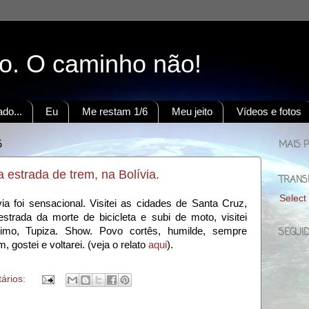
to. O caminho não!
do...
Eu
Me restam 1/6
Meu jeito
Vídeos e fotos
5
MAIS 
estrada de trem, na Bolívia.
TRANS
Select
ia foi sensacional. Visitei as cidades de Santa Cruz,
trada da morte de bicicleta e subi de moto, visitei
timo, Tupiza. Show. Povo cortês, humilde, sempre
SEGUI
, gostei e voltarei. (veja o relato
aqui
).
ários: