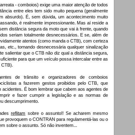
carreata - comboios) exige uma maior atenção de todos
stância entre eles tem sido muito pequena (geralmente
m absurdo). É, sem dúvida, um acontecimento muito
assando, é realmente impressionante. Mas aí reside a
em distância segura da moto que vai à frente, quando
idos seriam totalmente desnecessários. E se, além de
devidamente atentos (como manda o CTB), com certeza
as, etc., tornando desnecessária qualquer sinalização
e salientar que o CTB não diz qual a distância segura,
suficiente para que um veículo possa intercalar entre as
o CTB).
agentes de trânsito e organizadores de comboios
iclistas a fazerem gestos proibidos pelo CTB, que
m acidentes. É bom lembrar que cabem aos agentes de
umprir e fazer cumprir a legislação e as normas de
 seu descumprimento.
dades
reflitam
sobre o assunto!! Se acharem mesmo
 que provoquem o CONTRAN para regulamentá-las ou o
em sobre o assunto. Só não inventem...