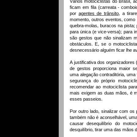
Vários motociclistas do Brasil,
ficam em fila (carreata - comboi
por
agentes de trânsito
, a tira
momento, outros eventos, como po
quebra-molas, buracos na pista; p
para única (e vice-versa); para 
são gestos que não sinalizam ma
obstáculos. E, se o motociclist
desnecessário alguém ficar lhe a
A justificativa dos organizadores
de gestos proporciona maior s
uma alegação contraditória, um
segurança do próprio motocicl
recomendar ao motociclista pa
mais exigem as duas mãos, é mui
esses passeios.
Por outro lado, sinalizar com os
também não é aconselhável, uma
causar desequilíbrio do motoc
desquilíbrio, tirar uma das mãos