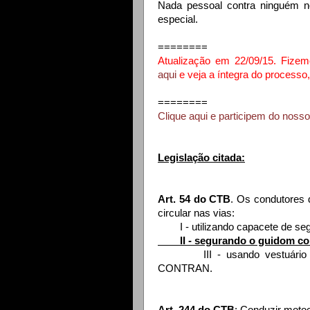
Nada pessoal contra ninguém 
especial.
========
Atualização em 22/09/15. Fize
aqui
e veja a íntegra do proces
========
Clique aqui e participem do noss
Legislação citada:
Art. 54 do CTB
. Os condutores 
circular nas vias:
I - utilizando capacete de segu
II - segurando o guidom co
III - usando vestuário de 
CONTRAN.