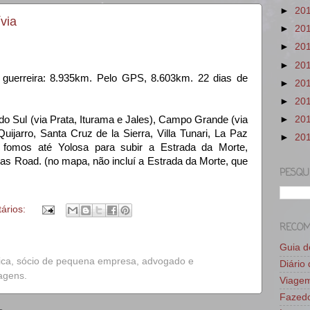
►
20
via
►
20
►
20
►
20
 guerreira: 8.935km. Pelo GPS, 8.603km. 22 dias de
►
20
►
20
é do Sul (via Prata, Iturama e Jales), Campo Grande (via
►
20
uijarro, Santa Cruz de la Sierra, Villa Tunari, La Paz
►
20
fomos até Yolosa para subir a Estrada da Morte,
s Road. (no mapa, não incluí a Estrada da Morte, que
PESQU
ários:
RECO
Guia 
ica, sócio de pequena empresa, advogado e
Diário
iagens.
Viage
Fazedo