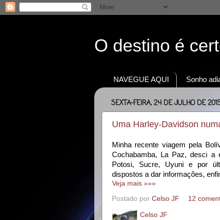
O destino é cer
NAVEGUE AQUI
Sonho adia
SEXTA-FEIRA, 24 DE JULHO DE 201
Uma Harley-Davidson numa 
Minha recente viagem pela Bolív
Cochabamba, La Paz, desci a es
Potosi, Sucre, Uyuni e por úl
dispostos a dar informações, enfim
Veja mais »»»
Postado por
Celso JF
12 coment
Celso JF