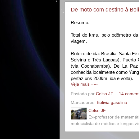
De moto com destino à Bolí
Resumo:
Total de kms, pelo odômetro da
viagem.
Roteiro de ida: Brasília, Santa F
Selvíria e Três Lagoas), Puerto Q
(via Cochabamba). De La Paz 
conhecida localmente como Yunga
perfaz uns 200km, ida e volta).
Veja mais »»»
Postado por
Celso JF
14 coment
Marcadores:
Bolivia gasolina
Celso JF
Ex-professor de matemát
motociclista de médias e longas v