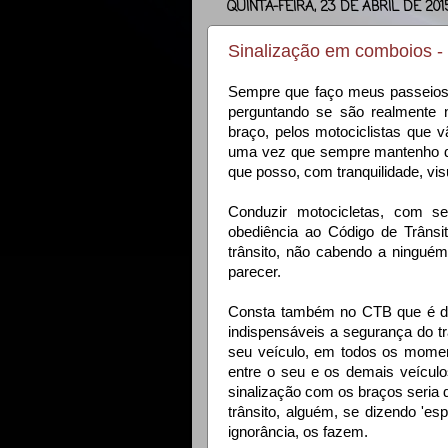
QUINTA-FEIRA, 23 DE ABRIL DE 201
Sinalização em comboios - i
Sempre que faço meus passeios
perguntando se são realmente n
braço, pelos motociclistas que 
uma vez que sempre mantenho dis
que posso, com tranquilidade, vi
Conduzir motocicletas, com se
obediência ao Código de Trânsit
trânsito, não cabendo a ninguém
parecer.
Consta também no CTB que é dev
indispensáveis a segurança do trâ
seu veículo, em todos os mome
entre o seu e os demais veícul
sinalização com os braços seria
trânsito, alguém, se dizendo 'espe
ignorância, os fazem.