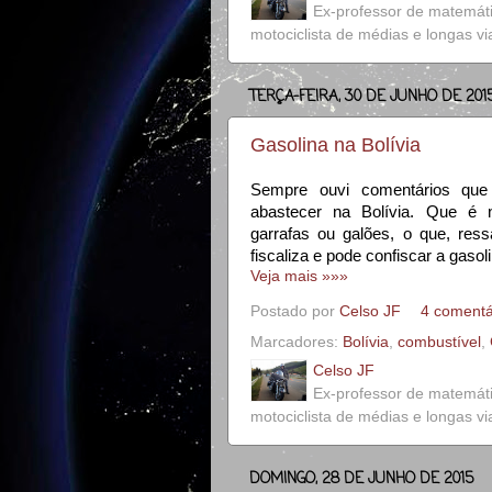
Ex-professor de matemát
motociclista de médias e longas v
TERÇA-FEIRA, 30 DE JUNHO DE 201
Gasolina na Bolívia
Sempre ouvi comentários que 
abastecer na Bolívia. Que é 
garrafas ou galões, o que, ress
fiscaliza e pode confiscar a gaso
Veja mais »»»
Postado por
Celso JF
4 comentá
Marcadores:
Bolívia
,
combustível
,
Celso JF
Ex-professor de matemát
motociclista de médias e longas v
DOMINGO, 28 DE JUNHO DE 2015