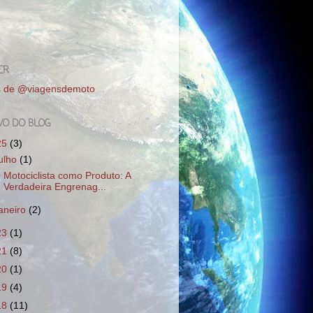
ER
s de @viagensdemoto
VO DO BLOG
25
(3)
julho
(1)
 Motociclista como Produto: A
Verdadeira Engrenag...
janeiro
(2)
23
(1)
21
(8)
20
(1)
19
(4)
18
(11)